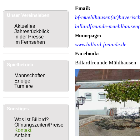
Email:
Unser Vereinsleben
bf-muehlhausen(at)bayerisch
Aktuelles
billardfreunde-muehlhausen(
Jahresrückblick
Homepage:
In der Presse
Im Fernsehen
www.billard-freunde.de
Facebook:
Billardfreunde Mühlhausen
Spielbetrieb
Mannschaften
Erfolge
Turniere
Sonstiges
Was ist Billard?
Öffnungszeiten/Preise
Kontakt
Anfahrt