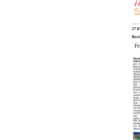
27.0
Beri