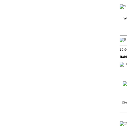
We
20.0
Robi
Die