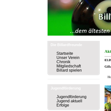
Die Billardfreunde
Akt
Mühlhausen
Startseite
Unser Verein
03.0
Chronik
Mitgliedschaft
Gill
Billard spielen
Ho
Jugendförderung
Jugendförderung
Jugend aktuell
Erfolge