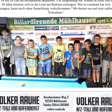
 18 bis 20 Uhr ins Billardheim Hopfenstr. 3 in Siegenburg ein. Kinder in Alter von 8
16 Jahre können sich in die Liste am Rathaus eintragen. Wer es versäumt hat sich
utragen, kann auch ohne Anmeldung vorbeikommen ! Wir freuen uns auf eine zahlr
Teilnahme !