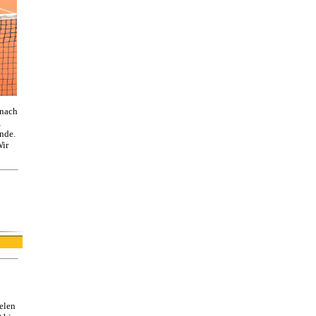
 nach
,
nde.
Wir
elen