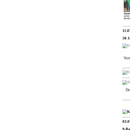
11.0
30 J
Vor
Di
03.0
9-Ba