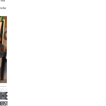
 bis
eiche