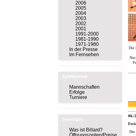
2006
2005
2004
2003
2002
2001
1991-2000
1981-1990
1971-1980
Die 
In der Presse
Im Fernsehen
Nac
Fe
Spielbetrieb
Mannschaften
Erfolge
Turniere
06./
Sonstiges
Feri
Was ist Billard?
Die
Öffnungszeiten/Preise